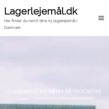
Videre
Lagerlejemål.dk
til
indhold
Her finder du nemt dine ny lagerlejemål i
Danmark
ComputerCity bliver til NetOnNet
Forside
ComputerCity bliver til NetOnNet