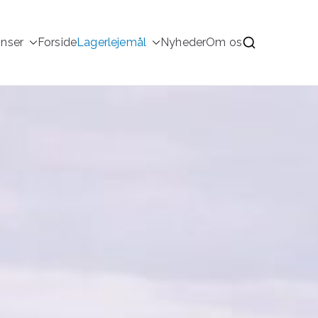
inser
Forside
Lagerlejemål
Nyheder
Om os