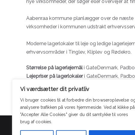
nye virksomheder, der søger eller overvejer at f
Aabenraa kommune planlægger over de næste år
virksomheder i kommunen udstrakt erhvervsserv
Moderne lagerlokaler til leje og ledige lagerl
erhvervsområder i Tinglev, Kliplev og Rødekro.
Størrelse på lagerlejemål
i GateDenmark, Padbor
Lejepriser på lagerlokaler
i GateDenmark, Padborg
Vi værdsætter dit privatliv
Søg ledige lagerlejemål i hele Danmark
Vi bruger cookies til at forbedre din browseroplevelse
o
analysere
trafikken
på
vores
hjemmeside
.
Ved at klikke på
"Accepter Alle Cookies" giver du dit samtykke til vores
brug af cookies.