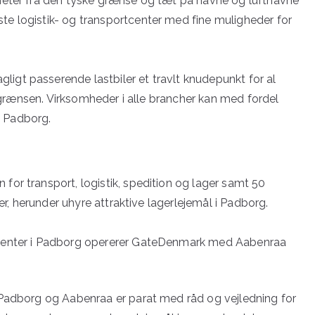
meter fra den tyske grænse og tæt på havne og lufthavne
e logistik- og transportcenter med fine muligheder for
.
gt passerende lastbiler et travlt knudepunkt for al
d grænsen. Virksomheder i alle brancher kan med fordel
 i Padborg.
or transport, logistik, spedition og lager samt 50
er, herunder uhyre attraktive lagerlejemål i Padborg.
kcenter i Padborg opererer GateDenmark med Aabenraa
 Padborg og Aabenraa er parat med råd og vejledning for