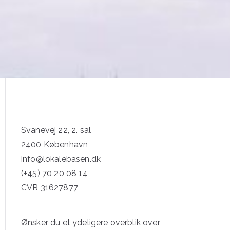
Svanevej 22, 2. sal
2400 København
info@lokalebasen.dk
(+45) 70 20 08 14
CVR 31627877
Ønsker du et ydeligere overblik over