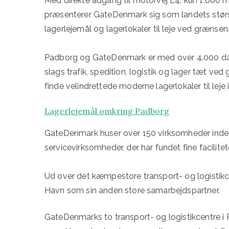
Med direkte adgang til motorvej E4, kun 1.000 
præsenterer GateDenmark sig som landets størst
lagerlejemål og lagerlokaler til leje ved grænsen
Padborg og GateDenmark er med over 4.000 dagli
slags trafik, spedition, logistik og lager tæt ve
finde velindrettede moderne lagerlokaler til leje
Lagerlejemål omkring Padborg
GateDenmark huser over 150 virksomheder inden f
servicevirksomheder, der har fundet fine facilitet
Ud over det kæmpestore transport- og logisti
Havn som sin anden store samarbejdspartner.
GateDenmarks to transport- og logistikcentre i