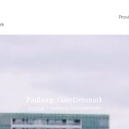
Prov
rk
Padborg, GateDenmark
Forside
Padborg, GateDenmark