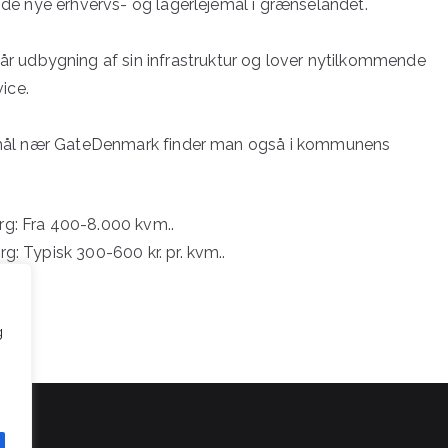
inde nye erhvervs- og lagerlejemål i grænselandet.
 udbygning af sin infrastruktur og lover nytilkommende
ice.
ejemål nær GateDenmark finder man også i kommunens
g: Fra 400-8.000 kvm..
: Typisk 300-600 kr. pr. kvm..
g