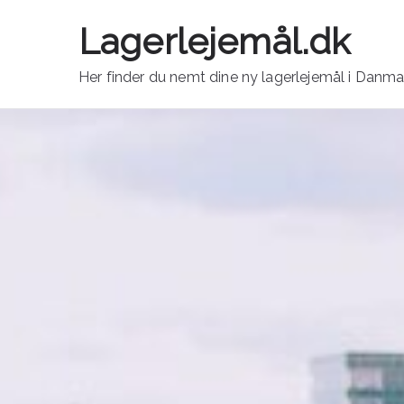
Videre
Lagerlejemål.dk
til
indhold
Her finder du nemt dine ny lagerlejemål i Danma