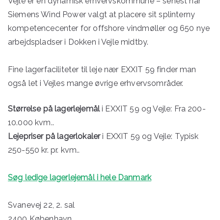
Vejle er en dynamisk erhvervskommune – senest har
Siemens Wind Power valgt at placere sit splinterny
kompetencecenter for offshore vindmøller og 650 nye
arbejdspladser i Dokken i Vejle midtby.
Fine lagerfaciliteter til leje nær EXXIT 59 finder man
også let i Vejles mange øvrige erhvervsområder.
Størrelse på lagerlejemål
i EXXIT 59 og Vejle: Fra 200-
10.000 kvm..
Lejepriser på lagerlokaler
i EXXIT 59 og Vejle: Typisk
250-550 kr. pr. kvm..
Søg ledige lagerlejemål i hele Danmark
Svanevej 22, 2. sal
2400 København