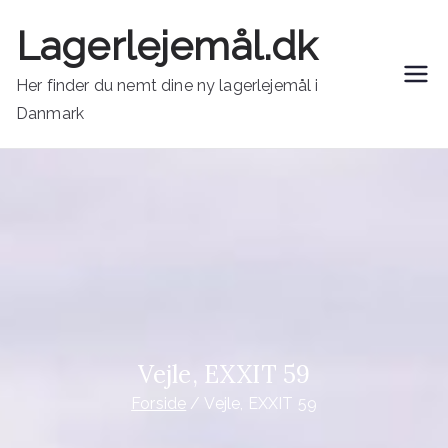
Videre
Lagerlejemål.dk
til
indhold
Her finder du nemt dine ny lagerlejemål i
Danmark
Vejle, EXXIT 59
Forside
Vejle, EXXIT 59