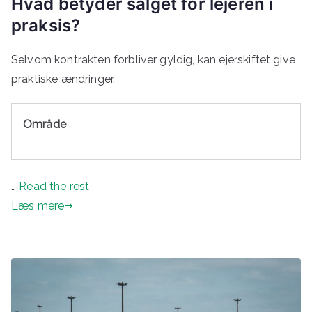
Hvad
betyder
salget
for
lejeren
i
praksis
?
Selvom kontrakten forbliver gyldig, kan ejerskiftet give
praktiske ændringer.
Område
…
Read the rest
Læs mere