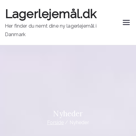
Videre
Lagerlejemål.dk
til
indhold
Her finder du nemt dine ny lagerlejemål i
Danmark
Nyheder
Forside
Nyheder